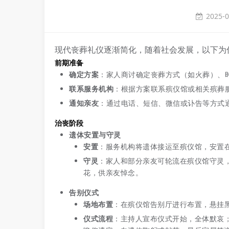
2025-0
现代丧葬礼仪逐渐简化，随着社会发展，
以下为
前期准备
确定方案
：家人商讨确定丧葬方式（如火葬）、
联系服务机构
：根据方案联系殡仪馆或相关殡葬
通知亲友
：通过电话、短信、微信或讣告等方式
治丧阶段
遗体安置与守灵
安置
：服务机构将遗体接运至殡仪馆，安置
守灵
：家人和部分亲友可轮流在殡仪馆守灵，时
花，供亲友悼念。
告别仪式
场地布置
：在殡仪馆告别厅进行布置，悬挂
仪式流程
：主持人宣布仪式开始，全体默哀