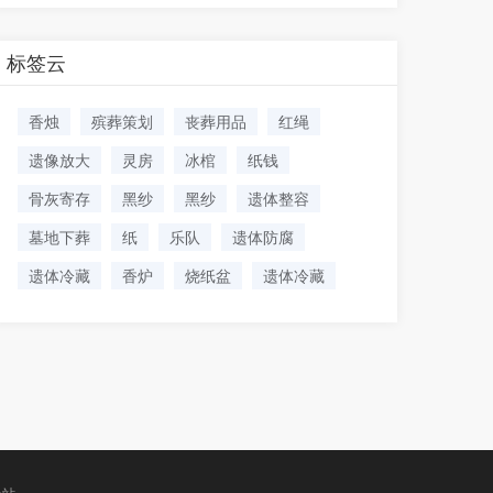
标签云
香烛
殡葬策划
丧葬用品
红绳
遗像放大
灵房
冰棺
纸钱
骨灰寄存
黑纱
黑纱
遗体整容
墓地下葬
纸
乐队
遗体防腐
遗体冷藏
香炉
烧纸盆
遗体冷藏