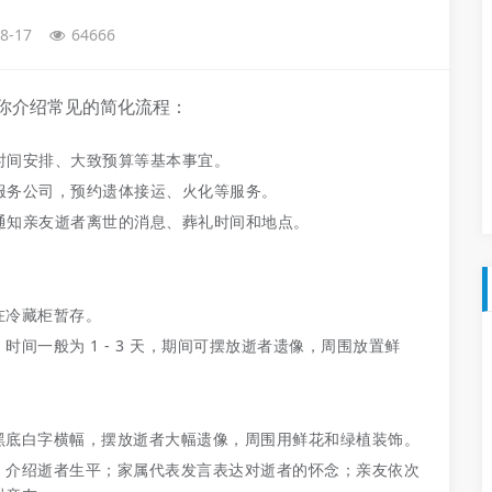
8-17
64666
你介绍常见的简化流程：
时间安排、大致预算等基本事宜。
服务公司，预约遗体接运、火化等服务。
通知亲友逝者离世的消息、葬礼时间和地点。
在冷藏柜暂存。
间一般为 1 - 3 天，期间可摆放逝者遗像，周围放置鲜
黑底白字横幅，摆放逝者大幅遗像，周围用鲜花和绿植装饰。
；介绍逝者生平；家属代表发言表达对逝者的怀念；亲友依次