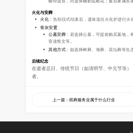
瞻仰遗容，向遗体鞠躬或献花；最后家属答
火化与安葬
火化
：告别仪式结束后，遗体送往火化炉进行火
骨灰安置
公墓安葬
：若选择公墓，可提前购买墓地，
宣读祭文等。
其他方式
：如选择树葬、海葬、花坛葬等生
后续纪念
在逝者忌日、传统节日（如清明节、中元节等）
者。
上一篇：殡葬服务业属于什么行业