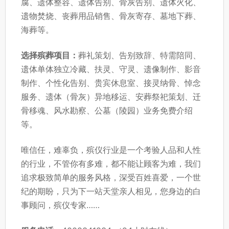
腐、遗体整容、遗体告别、骨灰告别、遗体火化、
遗物焚烧、丧葬用品销售、骨灰寄存、墓地下葬、
海葬等。
选择殡葬项目：
葬礼策划、告别致辞、特需陪同、
遗体单体独立冷藏、扶灵、守灵、遗像制作、影音
制作、个性化告别、贵宾休息室、接灵纳骨、悼念
服务、遗体（骨灰）异地移运、安葬祭祀策划、迁
骨移魂、风水勘察、公墓（陵园）业务免费介绍
等。
唯信任，难辜负，殡仪行业是一个考验人品和人性
的行业，不管你有多难，都不能让顾客为难，我们
追求极致简单的服务风格，深受百姓喜爱，一个世
纪的期盼，只为下一站天堂亲人相见，您身边的白
事顾问，殡仪专家……