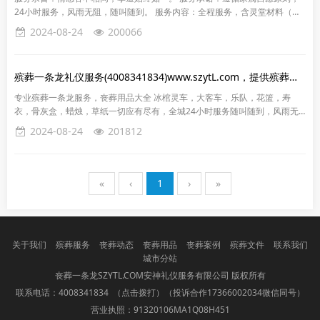
24小时服务，风雨无阻，随叫随到。 服务内容：全程服务，含灵堂材料（香
烛，纸，香炉，烧纸盒，黑纱，红绳，挽联纸 ）。...
2024-08-24
200066
殡葬一条龙礼仪服务(4008341834)www.szytL.com，提供殡葬一条龙
专业殡葬一条龙服务，丧葬用品大全 冰棺灵车，大客车，乐队，花篮，寿
衣，骨灰盒，蜡烛，草纸一切应有尽有，全城24小时服务随叫随到，风雨无
阻！您身边的白事顾问，殡仪专家…… 服务地点...
2024-08-24
201812
«
‹
1
›
»
关于我们
殡葬服务
丧葬动态
丧葬用品
丧葬案例
殡葬文件
联系我们
城市分站
丧葬一条龙SZYTL.COM安神礼仪服务有限公司 版权所有
联系电话：
4008341834 （点击拨打）
（投诉合作17366002034微信同号）
营业执照：91320106MA1Q08H451