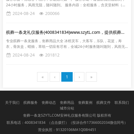
24小时服务，风雨无阻，随叫随到。 服务内容：全程服务，含灵堂材料（香
烛，纸，香炉，烧纸盒，黑纱，红绳，挽联纸 ）。...
2024-08-24
200066
殡葬一条龙礼仪服务(4008341834)www.szytL.com，提供殡葬一条龙
专业殡葬一条龙服务，丧葬用品大全 冰棺灵车，大客车，乐队，花篮，寿
衣，骨灰盒，蜡烛，草纸一切应有尽有，全城24小时服务随叫随到，风雨无
阻！您身边的白事顾问，殡仪专家…… 服务地点...
2024-08-24
201812
«
‹
1
›
»
关于我们
殡葬服务
丧葬动态
丧葬用品
丧葬案例
殡葬文件
联系我们
城市分站
丧葬一条龙SZYTL.COM安神礼仪服务有限公司 版权所有
联系电话：
4008341834 （点击拨打）
（投诉合作17366002034微信同号）
营业执照：91320106MA1Q08H451